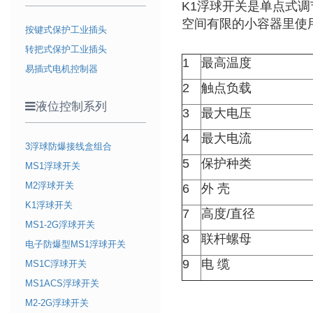
K1浮球开关是单点式
空间有限的小容器里使
按键式保护工业插头
转把式保护工业插头
1
最高温度
易插式电机控制器
2
触点负载
液位控制系列
3
最大电压
4
最大电流
3浮球防爆接线盒组合
5
保护种类
MS1浮球开关
M2浮球开关
6
外 壳
K1浮球开关
7
高度/直径
MS1-2G浮球开关
8
联杆螺母
电子防爆型MS1浮球开关
9
电 缆
MS1C浮球开关
MS1ACS浮球开关
M2-2G浮球开关