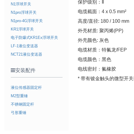
保护级别：Ⅱ
N1浮球开关
电缆截面：4 x 0.5 mm²
N1pro浮球开关
N1pro-4G浮球开关
高度/直径: 180 / 100 mm
KR1浮球开关
外壳材质: 聚丙烯(PP)
电子防爆式KR1Ex浮球开关
外壳颜色: 灰色
LF-1液位变送器
电缆材质：特氟龙/FEP
NCT21液位变送器
电缆颜色：黑色
电线密封：氟橡胶
安装配件
* 带有镀金触头的微型开
液位传感器固定杆
M2型重锤
不锈钢固定杆
弓形重锤